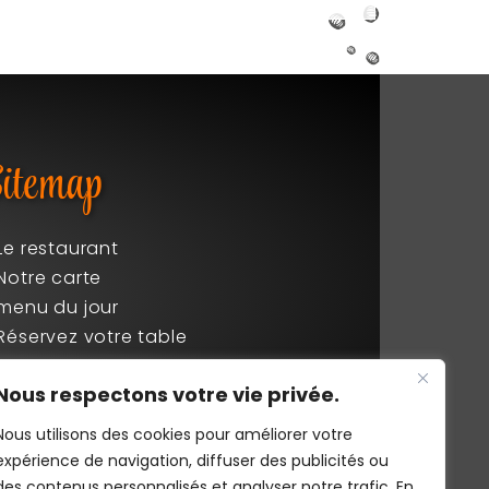
itemap
Le restaurant
Notre carte
menu du jour
Réservez votre table
Events
Nous respectons votre vie privée.
Contact
Nous utilisons des cookies pour améliorer votre
expérience de navigation, diffuser des publicités ou
des contenus personnalisés et analyser notre trafic. En